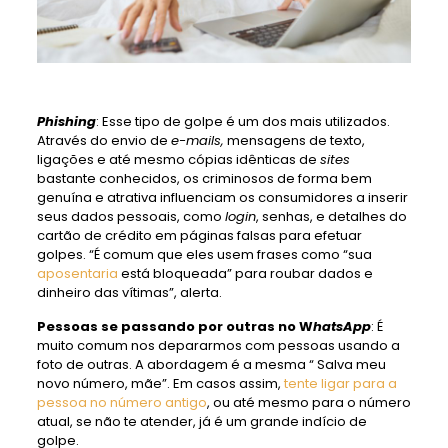
Phishing
: Esse tipo de golpe é um dos mais utilizados.
Através do envio de
e-mails,
mensagens de texto,
ligações e até mesmo cópias idênticas de
sites
bastante conhecidos, os criminosos de forma bem
genuína e atrativa influenciam os consumidores a inserir
seus dados pessoais, como
login
, senhas, e detalhes do
cartão de crédito em páginas falsas para efetuar
golpes. “É comum que eles usem frases como “sua
aposentaria
está bloqueada” para roubar dados e
dinheiro das vítimas”, alerta.
Pessoas se passando por outras no W
hatsApp
: É
muito comum nos depararmos com pessoas usando a
foto de outras. A abordagem é a mesma “ Salva meu
novo número, mãe”. Em casos assim,
tente ligar para a
pessoa no número antigo
, ou até mesmo para o número
atual, se não te atender, já é um grande indício de
golpe.