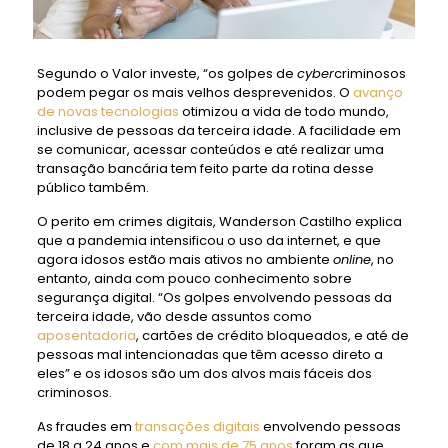
Segundo o Valor investe, “os golpes de
cyber
criminosos
podem pegar os mais velhos desprevenidos. O
avanço
de novas tecnologias
otimizou a vida de todo mundo,
inclusive de pessoas da terceira idade. A facilidade em
se comunicar, acessar conteúdos e até realizar uma
transação bancária tem feito parte da rotina desse
público também.
O perito em crimes digitais, Wanderson Castilho explica
que a pandemia intensificou o uso da internet, e que
agora idosos estão mais ativos no ambiente
online
, no
entanto, ainda com pouco conhecimento sobre
segurança digital. “Os golpes envolvendo pessoas da
terceira idade, vão desde assuntos como
aposentadoria
, cartões de crédito bloqueados, e até de
pessoas mal intencionadas que têm acesso direto a
eles” e os idosos são um dos alvos mais fáceis dos
criminosos.
As fraudes em
transações digitais
envolvendo pessoas
de 18 a 24 anos e
com mais de 75 anos
foram as que