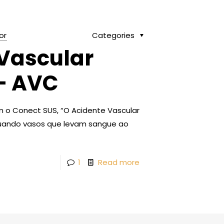
or
Categories
Vascular
– AVC
 o Conect SUS, “O Acidente Vascular
uando vasos que levam sangue ao
1
Read more