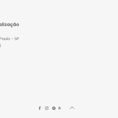
alização
Paulo - SP
l